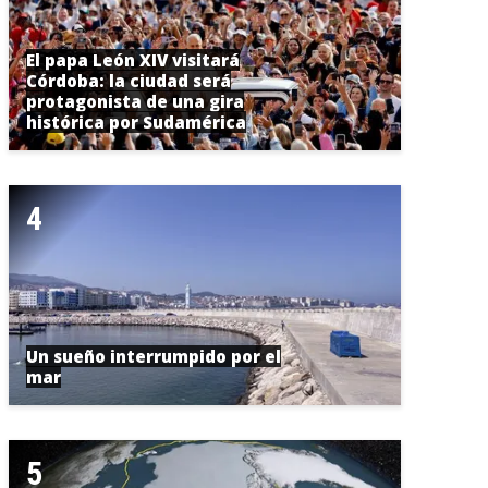
El papa León XIV visitará
Córdoba: la ciudad será
protagonista de una gira
histórica por Sudamérica
Un sueño interrumpido por el
mar